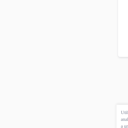
Uti
anal
a un