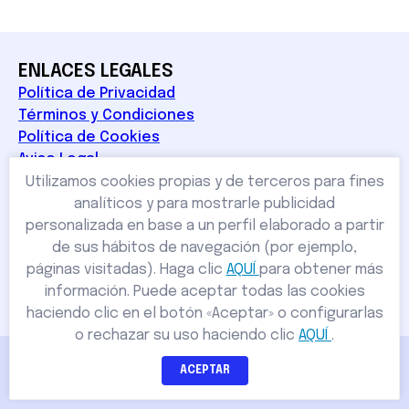
ENLACES LEGALES
Política de Privacidad
Términos y Condiciones
Política de Cookies
Aviso Legal
CONTÁCTENOS
Utilizamos cookies propias y de terceros para fines
Avda. de la Sagra, 81
analíticos y para mostrarle publicidad
(Numancia de la Sagra),
personalizada en base a un perfil elaborado a partir
45230 Toledo
de sus hábitos de navegación (por ejemplo,
+34 656 386 895
páginas visitadas). Haga clic
AQUÍ
para obtener más
hscspaingerencia@gmail.com
información. Puede aceptar todas las cookies
haciendo clic en el botón «Aceptar» o configurarlas
o rechazar su uso haciendo clic
AQUÍ
.
© 2025 cursos.hsc-spain.com.
ACEPTAR