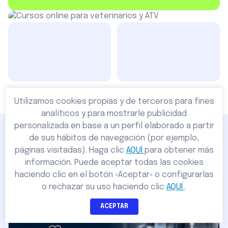
60+
1000+
Cursos
Estudiantes online
presenciales
Utilizamos cookies propias y de terceros para fines
analíticos y para mostrarle publicidad
personalizada en base a un perfil elaborado a partir
de sus hábitos de navegación (por ejemplo,
páginas visitadas). Haga clic
AQUÍ
para obtener más
Nuestros Cursos
información. Puede aceptar todas las cookies
Ofrecemos una formación sanitaria de gran calidad a un
haciendo clic en el botón «Aceptar» o configurarlas
precio inmejorable. Nuestros cursos son impartidos por
o rechazar su uso haciendo clic
AQUÍ
.
profesionales del sector con amplia experiencia docente.
ACEPTAR