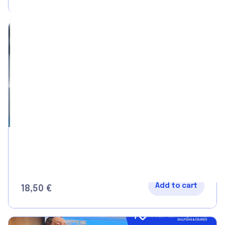
by
управление
5.0
Monitorización Anestésica en
Veterinaria
Add to cart
18,50
€